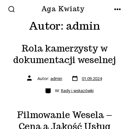
Przejdź
Aga Kwiaty
do
WŁĄCZ/WYŁĄCZ
MENU
WYSZUKIWANIE
Autor:
admin
treści
Rola kamerzysty w
dokumentacji weselnej
Data
Autor
Autor:
admin
01.09.2024
wpisu
wpisu
Kategorie
W:
Rady i wskazówki
Filmowanie Wesela –
Cena a Jakość Usług