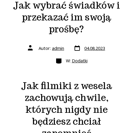
Jak wybrać świadków i
przekazać im swoją
prośbę?
Data
Autor
Autor:
admin
04.08.2023
wpisu
wpisu
Kategorie
W:
Dodatki
Jak filmiki z wesela
zachowują chwile,
których nigdy nie
będziesz chciał