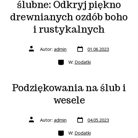
ślubne: Odkryj piękno
drewnianych ozdób boho
i rustykalnych
Data
Autor
Autor:
admin
01.06.2023
wpisu
wpisu
Kategorie
W:
Dodatki
Podziękowania na ślub i
wesele
Data
Autor
Autor:
admin
04.05.2023
wpisu
wpisu
Kategorie
W:
Dodatki