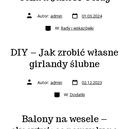
Data
Autor
Autor:
admin
01.03.2024
wpisu
wpisu
Kategorie
W:
Rady i wskazówki
DIY – Jak zrobić własne
girlandy ślubne
Data
Autor
Autor:
admin
02.12.2023
wpisu
wpisu
Kategorie
W:
Dodatki
Balony na wesele –