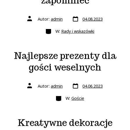
zapomnieć
Data
Autor
Autor:
admin
04.08.2023
wpisu
wpisu
Kategorie
W:
Rady i wskazówki
Najlepsze prezenty dla
gości weselnych
Data
Autor
Autor:
admin
04.06.2023
wpisu
wpisu
Kategorie
W:
Goście
Kreatywne dekoracje