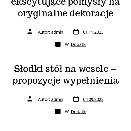
ekscytujące pomysły na
oryginalne dekoracje
Data
Autor
Autor:
admin
01.11.2023
wpisu
wpisu
Kategorie
W:
Dodatki
Słodki stół na wesele –
propozycje wypełnienia
Data
Autor
Autor:
admin
04.09.2023
wpisu
wpisu
Kategorie
W:
Dodatki