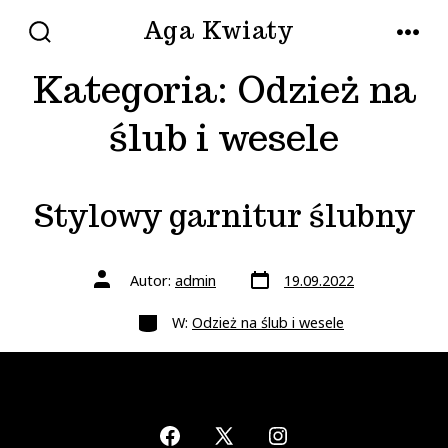
Przejdź
Aga Kwiaty
do
WŁĄCZ/WYŁĄCZ
MENU
WYSZUKIWANIE
Kategoria:
Odzież na
treści
ślub i wesele
Stylowy garnitur ślubny
Data
Autor
Autor:
admin
19.09.2022
wpisu
wpisu
Kategorie
W:
Odzież na ślub i wesele