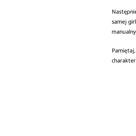
Następni
samej gir
manualnyc
Pamiętaj,
charakter