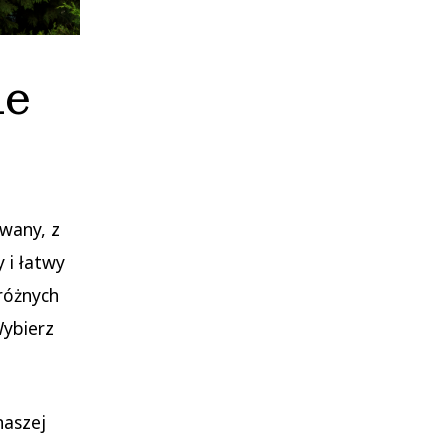
ie
wany, z
 i łatwy
różnych
Wybierz
naszej