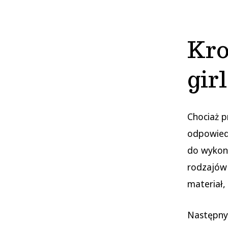
Kro
gir
Chociaż p
odpowiedn
do wykon
rodzajów 
materiał,
Następnym