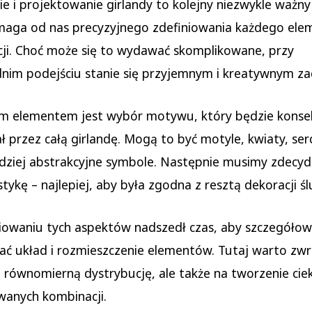
e i projektowanie girlandy to kolejny niezwykle ważny
maga od nas precyzyjnego zdefiniowania każdego ele
ji. Choć może się to wydawać skomplikowane, przy
nim podejściu stanie się przyjemnym i kreatywnym z
m elementem jest wybór motywu, który będzie konse
ł przez całą girlandę. Mogą to być motyle, kwiaty, serc
dziej abstrakcyjne symbole. Następnie musimy zdecyd
stykę – najlepiej, aby była zgodna z resztą dekoracji ś
iowaniu tych aspektów nadszedł czas, aby szczegóło
ć układ i rozmieszczenie elementów. Tutaj warto zwr
równomierną dystrybucję, ale także na tworzenie cie
wanych kombinacji.