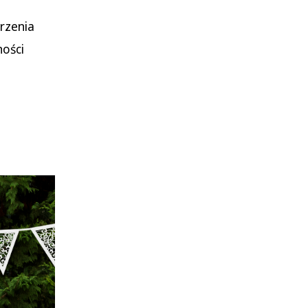
rzenia
ności