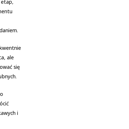
 etap,
mentu
adaniem.
kwentnie
a, ale
ować się
lubnych.
wo
ócić
kawych i