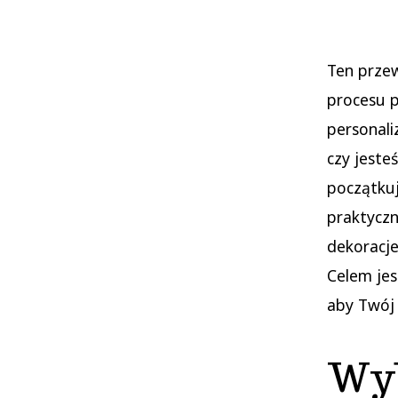
Ten prze
procesu p
personali
czy jeste
początku
praktyczn
dekoracje
Celem jes
aby Twój 
Wyb