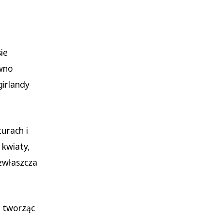
ie
ówno
girlandy
urach i
 kwiaty,
 zwłaszcza
, tworząc