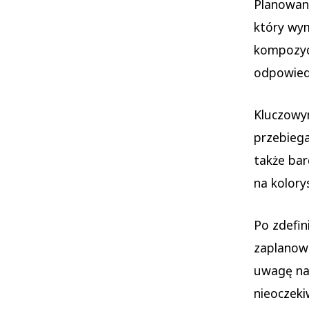
Planowani
który wy
kompozyc
odpowied
Kluczowy
przebiega
także bar
na kolory
Po zdefin
zaplanowa
uwagę na 
nieoczeki