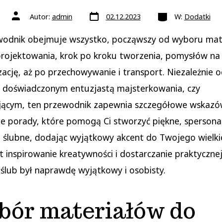
Data
Kategorie
Autor
Autor:
admin
02.12.2023
W:
Dodatki
wpisu
wpisu
wodnik obejmuje wszystko, począwszy od wyboru mat
rojektowania, krok po kroku tworzenia, pomysłów na
zację, aż po przechowywanie i transport. Niezależnie 
ś doświadczonym entuzjastą majsterkowania, czy
jącym, ten przewodnik zapewnia szczegółowe wskazów
e porady, które pomogą Ci stworzyć piękne, sperson
 ślubne, dodając wyjątkowy akcent do Twojego wielki
t inspirowanie kreatywności i dostarczanie praktycznej
ślub był naprawdę wyjątkowy i osobisty.
ór materiałów do