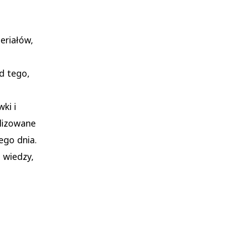
eriałów,
od tego,
ki i
alizowane
ego dnia.
 wiedzy,