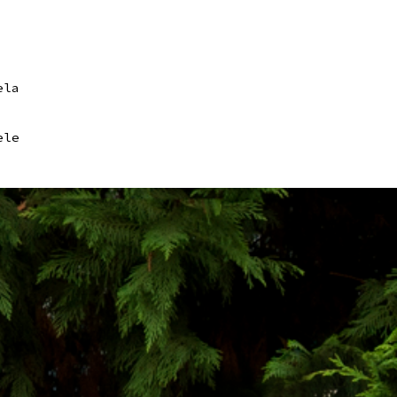
ela
ele