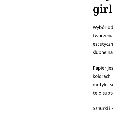
gir
Wybór od
tworzenia
estetyczn
ślubne nal
Papier je
kolorach.
motyle, s
te o subt
Sznurki i