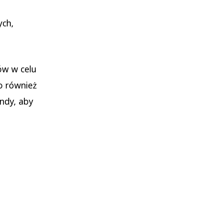
ych,
ów w celu
o również
ndy, aby