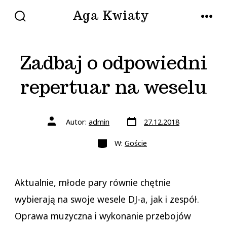
Przejdź
Aga Kwiaty
do
WŁĄCZ/WYŁĄCZ
MENU
WYSZUKIWANIE
treści
Zadbaj o odpowiedni
repertuar na weselu
Data
Autor
Autor:
admin
27.12.2018
wpisu
wpisu
Kategorie
W:
Goście
Aktualnie, młode pary równie chętnie
wybierają na swoje wesele DJ-a, jak i zespół.
Oprawa muzyczna i wykonanie przebojów