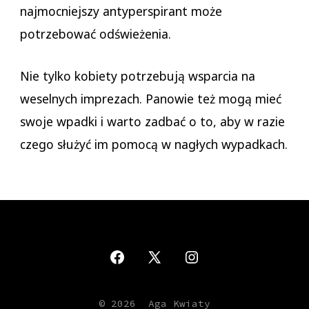
najmocniejszy antyperspirant może
potrzebować odświeżenia.
Nie tylko kobiety potrzebują wsparcia na
weselnych imprezach. Panowie też mogą mieć
swoje wpadki i warto zadbać o to, aby w razie
czego służyć im pomocą w nagłych wypadkach.
Otwórz
Otwórz
Otwórz
Facebook
X
Instagram
© 2026
Aga Kwiaty