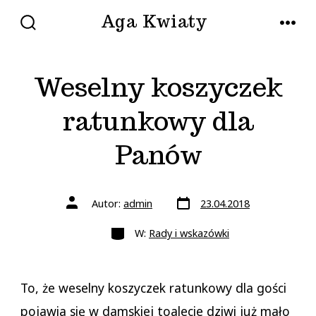
Przejdź
Aga Kwiaty
do
WŁĄCZ/WYŁĄCZ
MENU
WYSZUKIWANIE
treści
Weselny koszyczek
ratunkowy dla
Panów
Data
Autor
Autor:
admin
23.04.2018
wpisu
wpisu
Kategorie
W:
Rady i wskazówki
To, że weselny koszyczek ratunkowy dla gości
pojawia się w damskiej toalecie dziwi już mało