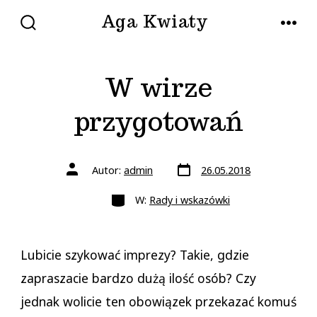
Przejdź
Aga Kwiaty
do
WŁĄCZ/WYŁĄCZ
MENU
WYSZUKIWANIE
treści
W wirze
przygotowań
Data
Autor
Autor:
admin
26.05.2018
wpisu
wpisu
Kategorie
W:
Rady i wskazówki
Lubicie szykować imprezy? Takie, gdzie
zapraszacie bardzo dużą ilość osób? Czy
jednak wolicie ten obowiązek przekazać komuś