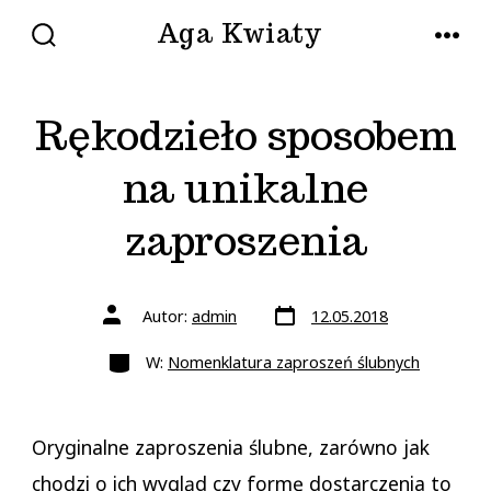
Przejdź
Aga Kwiaty
do
WŁĄCZ/WYŁĄCZ
MENU
WYSZUKIWANIE
treści
Rękodzieło sposobem
na unikalne
zaproszenia
Data
Autor
Autor:
admin
12.05.2018
wpisu
wpisu
Kategorie
W:
Nomenklatura zaproszeń ślubnych
Oryginalne zaproszenia ślubne, zarówno jak
chodzi o ich wygląd czy formę dostarczenia to