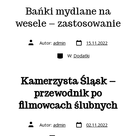
Bańki mydlane na
wesele – zastosowanie
Data
Autor
Autor:
admin
15.11.2022
wpisu
wpisu
Kategorie
W:
Dodatki
Kamerzysta Śląsk –
przewodnik po
filmowcach ślubnych
Data
Autor
Autor:
admin
02.11.2022
wpisu
wpisu
Kategorie