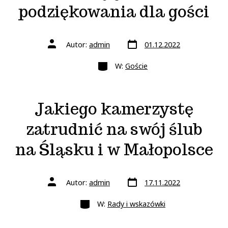
podziękowania dla gości
Data
Autor
Autor:
admin
01.12.2022
wpisu
wpisu
Kategorie
W:
Goście
Jakiego kamerzystę
zatrudnić na swój ślub
na Śląsku i w Małopolsce
Data
Autor
Autor:
admin
17.11.2022
wpisu
wpisu
Kategorie
W:
Rady i wskazówki