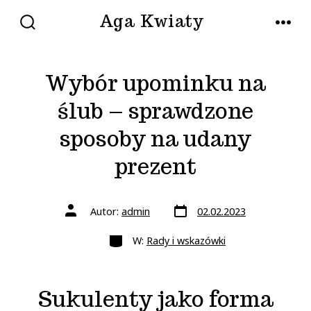
Przejdź
Aga Kwiaty
do
WŁĄCZ/WYŁĄCZ
MENU
WYSZUKIWANIE
treści
Wybór upominku na
ślub – sprawdzone
sposoby na udany
prezent
Data
Autor
Autor:
admin
02.02.2023
wpisu
wpisu
Kategorie
W:
Rady i wskazówki
Sukulenty jako forma