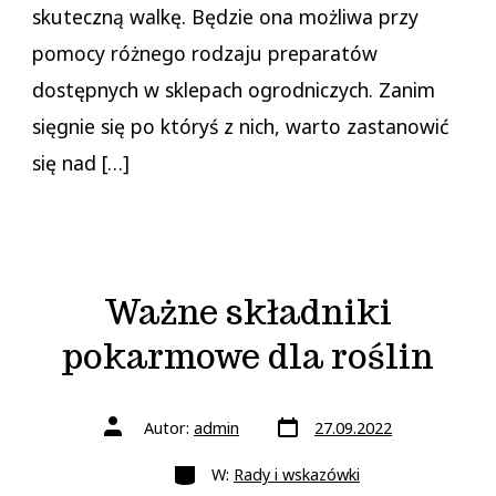
skuteczną walkę. Będzie ona możliwa przy
pomocy różnego rodzaju preparatów
dostępnych w sklepach ogrodniczych. Zanim
sięgnie się po któryś z nich, warto zastanowić
się nad […]
Ważne składniki
pokarmowe dla roślin
Data
Autor
Autor:
admin
27.09.2022
wpisu
wpisu
Kategorie
W:
Rady i wskazówki