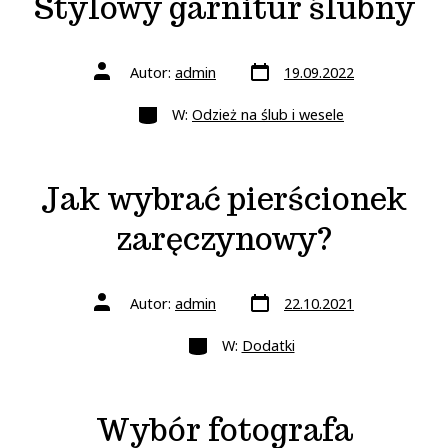
Stylowy garnitur ślubny
Data
Autor
Autor:
admin
19.09.2022
wpisu
wpisu
Kategorie
W:
Odzież na ślub i wesele
Jak wybrać pierścionek
zaręczynowy?
Data
Autor
Autor:
admin
22.10.2021
wpisu
wpisu
Kategorie
W:
Dodatki
Wybór fotografa