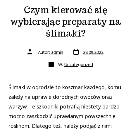
Czym kierować się
wybierając preparaty na
ślimaki?
Data
Autor
Autor:
admin
28.09.2022
wpisu
wpisu
Kategorie
W:
Uncategorized
Ślimaki w ogrodzie to koszmar każdego, komu
zależy na uprawie dorodnych owoców oraz
warzyw. Te szkodniki potrafią niestety bardzo
mocno zaszkodzić uprawianym powszechnie
roślinom. Dlatego też, należy podjąć z nimi